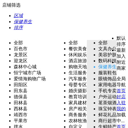
店铺筛选
区域
保健养生
排序
默认
全部
全部
全部
排序
百色市
餐饮美食
文具办公
最新
龙景区
休闲娱乐
美容护肤
加入
迎龙区
酒店旅游
数码科技
附近
森林中心城
购物天地
保健养生
商家
恒宁城市广场
生活服务
服装鞋包
爱情海购物广场
汽车服务
眼镜饰品
全局
田阳区
母婴专区
家用电器
导航
田东县
婚庆摄影
手机专卖
首页
德保县
教育培训
户外运动
好店
田林县
家具建材
茗茶烟酒
入驻
西林县
房产相关
珠宝钟表
我的
靖西市
商务服务
鲜花礼品
加载
平果市
农林牧渔
商行超市
中...
拌水
自定义
生鲜特产
首页