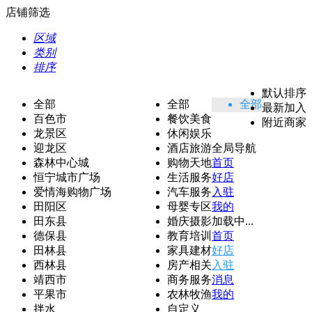
店铺筛选
区域
类别
排序
默认排序
全部
全部
全部
最新加入
百色市
餐饮美食
附近商家
龙景区
休闲娱乐
迎龙区
酒店旅游
全局导航
森林中心城
购物天地
首页
恒宁城市广场
生活服务
好店
爱情海购物广场
汽车服务
入驻
田阳区
母婴专区
我的
田东县
婚庆摄影
加载中...
德保县
教育培训
首页
田林县
家具建材
好店
西林县
房产相关
入驻
靖西市
商务服务
消息
平果市
农林牧渔
我的
拌水
自定义