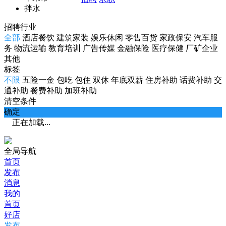
拌水
招聘行业
全部
酒店餐饮
建筑家装
娱乐休闲
零售百货
家政保安
汽车服
务
物流运输
教育培训
广告传媒
金融保险
医疗保健
厂矿企业
其他
标签
不限
五险一金
包吃
包住
双休
年底双薪
住房补助
话费补助
交
通补助
餐费补助
加班补助
清空条件
确定
正在加载...
全局导航
首页
发布
消息
我的
首页
好店
发布