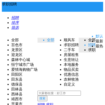
求职招聘
招聘
排序
筛选
默认
全部
全部
顺风车
全部
最新
百色市
求职招聘
招聘
最热
龙景区
二手车
求职
迎龙区
房屋租售
森林中心城
生意转让
恒宁城市广场
本地服务
爱情海购物广场
物品买卖
田阳区
优惠信息
田东县
农林牧渔
德保县
自定义
田林县
西林县
搜索
靖西市
平果市
招聘
求职