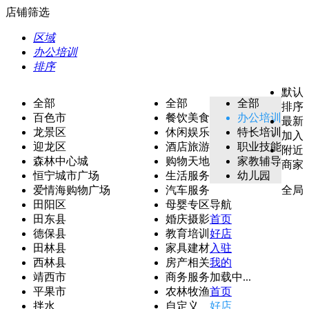
店铺筛选
区域
办公培训
排序
默认
全部
全部
全部
排序
百色市
餐饮美食
办公培训
最新
龙景区
休闲娱乐
特长培训
加入
迎龙区
酒店旅游
职业技能
附近
森林中心城
购物天地
家教辅导
商家
恒宁城市广场
生活服务
幼儿园
爱情海购物广场
汽车服务
全局
田阳区
母婴专区
导航
田东县
婚庆摄影
首页
德保县
教育培训
好店
田林县
家具建材
入驻
西林县
房产相关
我的
靖西市
商务服务
加载中...
平果市
农林牧渔
首页
拌水
自定义
好店