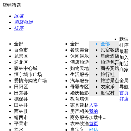
店铺筛选
区域
酒店旅游
排序
默认
全部
全部
全部
排序
百色市
餐饮美食
民宿客栈
最新
龙景区
休闲娱乐
星级酒店
加入
迎龙区
酒店旅游
旅游包车
附近
森林中心城
购物天地
商务宾馆
商家
恒宁城市广场
生活服务
旅行社
爱情海购物广场
汽车服务
旅游景点
全局
田阳区
母婴专区
农家乐
导航
田东县
婚庆摄影
度假村
首页
德保县
教育培训
好店
田林县
家具建材
入驻
西林县
房产相关
我的
靖西市
商务服务
加载中...
平果市
农林牧渔
首页
拌水
自定义
好店