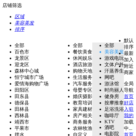
店铺筛选
区域
美容美发
排序
默认
全部
全部
全部
排序
百色市
餐饮美食
美容美发
最新
龙景区
休闲娱乐
游戏电玩
加入
迎龙区
酒店旅游
文体户外
附近
森林中心城
购物天地
汗蒸养生
商家
恒宁城市广场
生活服务
网吧
爱情海购物广场
汽车服务
游泳馆
全局
田阳区
母婴专区
时尚丽人
导航
田东县
婚庆摄影
健身房
首页
德保县
教育培训
按摩推拿
好店
田林县
家具建材
足浴洗浴
入驻
西林县
房产相关
咖啡厅
我的
KTV
靖西市
商务服务
加载
酒吧
平果市
农林牧渔
中...
电影院
拌水
自定义
首页