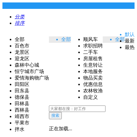
分类
排序
默认
全部
全部
顺风车
全部
最新
百色市
求职招聘
最热
龙景区
二手车
迎龙区
房屋租售
森林中心城
生意转让
恒宁城市广场
本地服务
爱情海购物广场
物品买卖
田阳区
优惠信息
田东县
农林牧渔
德保县
自定义
田林县
西林县
搜索
靖西市
平果市
正在加载...
拌水