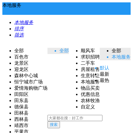
本地服务
本地服务
排序
筛选
全部
全部
顺风车
全部
百色市
求职招聘
本地服务
龙景区
二手车
默认
迎龙区
房屋租售
最新
森林中心城
生意转让
最热
恒宁城市广场
本地服务
爱情海购物广场
物品买卖
田阳区
优惠信息
田东县
农林牧渔
德保县
自定义
田林县
西林县
搜索
靖西市
平果市